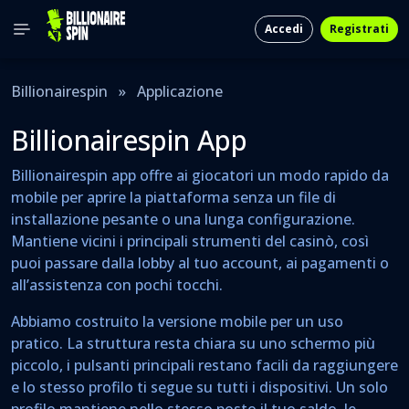
Accedi
Registrati
Billionairespin
»
Applicazione
Billionairespin App
Billionairespin app offre ai giocatori un modo rapido da
mobile per aprire la piattaforma senza un file di
installazione pesante o una lunga configurazione.
Mantiene vicini i principali strumenti del casinò, così
puoi passare dalla lobby al tuo account, ai pagamenti o
all’assistenza con pochi tocchi.
Abbiamo costruito la versione mobile per un uso
pratico. La struttura resta chiara su uno schermo più
piccolo, i pulsanti principali restano facili da raggiungere
e lo stesso profilo ti segue su tutti i dispositivi. Un solo